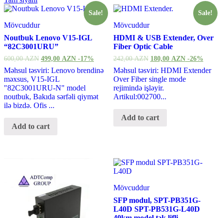
Sale!
Sale!
Mövcuddur
Mövcuddur
Noutbuk Lenovo V15-IGL
HDMI & USB Extender, Over
“82C3001URU”
Fiber Optic Cable
600,00
AZN
499,00
AZN
-17%
242,00
AZN
180,00
AZN
-26%
Məhsul təsviri: Lenovo brendinə
Məhsul təsviri: HDMI Extender
məxsus, V15-IGL
Over Fiber single mode
"82C3001URU-N" model
rejimində işləyir.
noutbuk, Bakıda sərfəli qiymət
Artikul:002700...
ilə bizdə. Ofis ...
Add to cart
Add to cart
Mövcuddur
SFP modul, SPT-PB351G-
L40D SPT-PB531G-L40D
40km model tək lifli