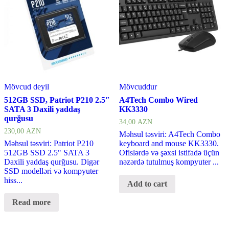
Mövcud deyil
Mövcuddur
512GB SSD, Patriot P210 2.5″
A4Tech Combo Wired
SATA 3 Daxili yaddaş
KK3330
qurğusu
34,00
AZN
230,00
AZN
Məhsul təsviri: A4Tech Combo
Məhsul təsviri: Patriot P210
keyboard and mouse KK3330.
512GB SSD 2.5" SATA 3
Ofislərdə və şəxsi istifadə üçün
Daxili yaddaş qurğusu. Digər
nəzərdə tutulmuş kompyuter ...
SSD modelləri və kompyuter
hiss...
Add to cart
Read more