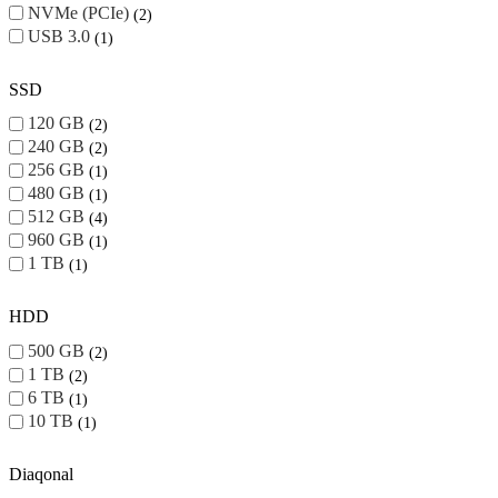
NVMe (PCIe)
2
USB 3.0
1
SSD
120 GB
2
240 GB
2
256 GB
1
480 GB
1
512 GB
4
960 GB
1
1 TB
1
HDD
500 GB
2
1 TB
2
6 TB
1
10 TB
1
Diaqonal