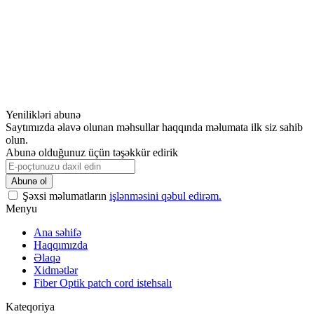
Yenilikləri abunə
Saytımızda əlavə olunan məhsullar haqqında məlumata ilk siz sahib
olun.
Abunə olduğunuz üçün təşəkkür edirik
Şəxsi məlumatların
işlənməsini qəbul edirəm.
Menyu
Ana səhifə
Haqqımızda
Əlaqə
Xidmətlər
Fiber Optik patch cord istehsalı
Kateqoriya