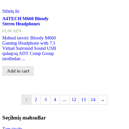
Sifariş ilə
A4TECH M660 Bloody
Stereo Headphones
61,00
AZN
Məhsul təsviri: Bloody M660
Gaming Headphone with 7.1
Virtual Surround Sound USB
qulaqcıq ADT Comp Group
tərəfindən ...
Add to cart
1
2
3
4
…
12
13
14
→
Seçilmiş məhsullar
Tam siyahı