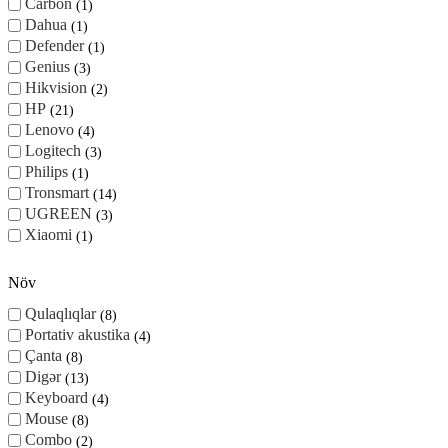
Carbon
1
Dahua
1
Defender
1
Genius
3
Hikvision
2
HP
21
Lenovo
4
Logitech
3
Philips
1
Tronsmart
14
UGREEN
3
Xiaomi
1
Növ
Qulaqlıqlar
8
Portativ akustika
4
Çanta
8
Digər
13
Keyboard
4
Mouse
8
Combo
2