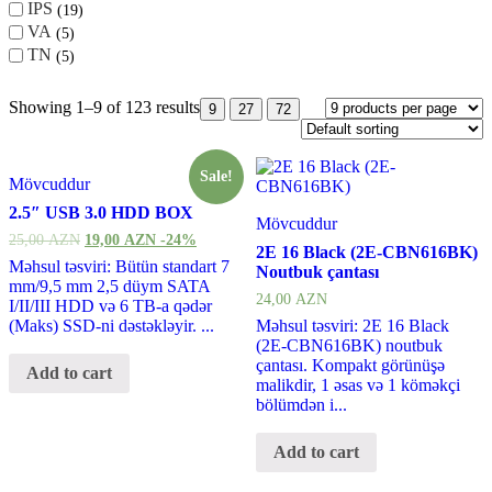
IPS
19
VA
5
TN
5
Showing 1–9 of 123 results
9
27
72
Sale!
Mövcuddur
2.5″ USB 3.0 HDD BOX
Mövcuddur
25,00
AZN
19,00
AZN
-24%
2E 16 Black (2E-CBN616BK)
Məhsul təsviri: Bütün standart 7
Noutbuk çantası
mm/9,5 mm 2,5 düym SATA
24,00
AZN
I/II/III HDD və 6 TB-a qədər
(Maks) SSD-ni dəstəkləyir. ...
Məhsul təsviri: 2E 16 Black
(2E-CBN616BK) noutbuk
çantası. Kompakt görünüşə
Add to cart
malikdir, 1 əsas və 1 köməkçi
bölümdən i...
Add to cart