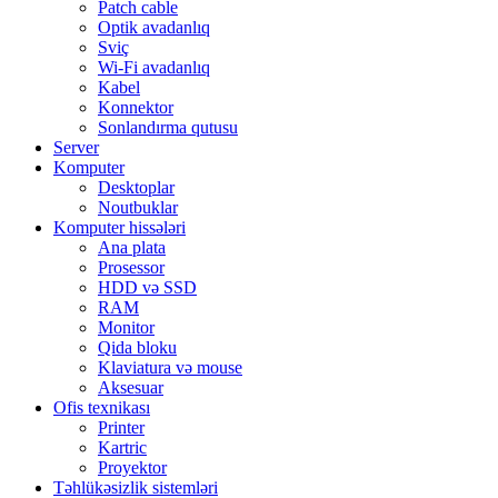
Patch cable
Optik avadanlıq
Sviç
Wi-Fi avadanlıq
Kabel
Konnektor
Sonlandırma qutusu
Server
Komputer
Desktoplar
Noutbuklar
Komputer hissələri
Ana plata
Prosessor
HDD və SSD
RAM
Monitor
Qida bloku
Klaviatura və mouse
Aksesuar
Ofis texnikası
Printer
Kartric
Proyektor
Təhlükəsizlik sistemləri