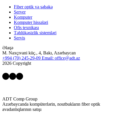
Fiber optik və şəbəkə
Server
Komputer
Komputer hissələri
Ofis texnikası
Təhlükəsizlik sistemləri
Servis
Əlaqə
M. Naxçıvani küç., 4, Bakı, Azərbaycan
+994 (70) 245-29-09
Email: office@adt.az
2026 Copyright
Facebook
Instagram
YouTube
ADT Comp Group
Azərbaycanda kompüterlərin, noutbukların fiber optik
avadanlıqlarının satışı