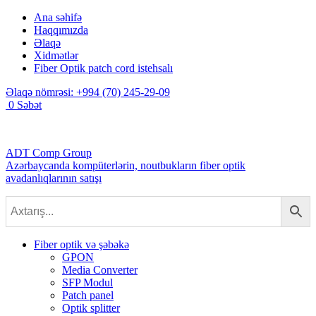
Ana səhifə
Haqqımızda
Əlaqə
Xidmətlər
Fiber Optik patch cord istehsalı
Əlaqə nömrəsi:
+994 (70) 245-29-09
0
Səbət
ADT Comp Group
Azərbaycanda kompüterlərin, noutbukların fiber optik
avadanlıqlarının satışı
Fiber optik və şəbəkə
GPON
Media Converter
SFP Modul
Patch panel
Optik splitter