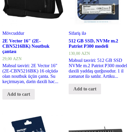
Mövcuddur
Sifariş ilə
2E Vector 16″ (2E-
512 GB SSD, NVMe m.2
CBN5216BK) Noutbuk
Patriot P300 modeli
çantası
130,00
AZN
29,00
AZN
Məhsul təsviri: 512 GB SSD
Məhsul təsviri: 2E Vector 16"
NVMe m.2 Patriot P300 model
(2E-CBN5216BK) 16 olçüdə
daxili yaddaş qurğusudur. 1 il
olan noutbuk üçün çanta. Su
zəmanət ilə satılır. Artiku...
keçirməyən, dərin daxili həc...
Add to cart
Add to cart