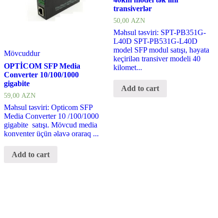
transiverlər
50,00
AZN
Məhsul təsviri: SPT-PB351G-
L40D SPT-PB531G-L40D
model SFP modul satışı, həyata
Mövcuddur
keçirilən transiver modeli 40
OPTİCOM SFP Media
kilomet...
Converter 10/100/1000
gigabite
Add to cart
59,00
AZN
Məhsul təsviri: Opticom SFP
Media Converter 10 /100/1000
gigabite satışı. Mövcud media
konventer üçün əlavə oraraq ...
Add to cart