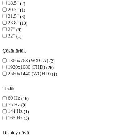
18.5"
2
20.7"
1
21.5"
3
23.8"
13
27"
9
32"
1
Çözünürlük
1366x768 (WXGA)
2
1920x1080 (FHD)
26
2560x1440 (WQHD)
1
Tezlik
60 Hz
16
75 Hz
9
144 Hz
1
165 Hz
3
Displey növü