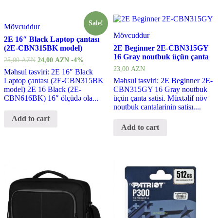
Sale!
Mövcuddur
Mövcuddur
2E 16″ Black Laptop çantası
(2E-CBN315BK model)
2E Beginner 2E-CBN315GY
16 Gray noutbuk üçün çanta
25,00
AZN
24,00
AZN
-4%
23,00
AZN
Məhsul təsviri: 2E 16″ Black
Laptop çantası (2E-CBN315BK
Məhsul təsviri: 2E Beginner 2E-
model) 2E 16 Black (2E-
CBN315GY 16 Gray noutbuk
CBN616BK) 16″ ölçüdə ola...
üçün çanta satisi. Müxtəlif növ
noutbuk cantalarinin satisı....
Add to cart
Add to cart