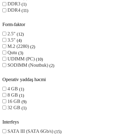
DDR3
1
DDR4
11
Form-faktor
2.5"
12
3.5"
4
M.2 (2280)
2
Qutu
3
UDIMM (PC)
10
SODIMM (Noutbuk)
2
Operativ yaddaş həcmi
4 GB
1
8 GB
1
16 GB
9
32 GB
1
Interfeys
SATA III (SATA 6Gb/s)
15