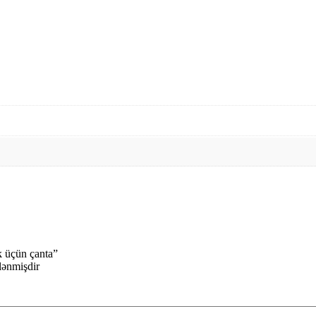
 üçün çanta”
ələnmişdir