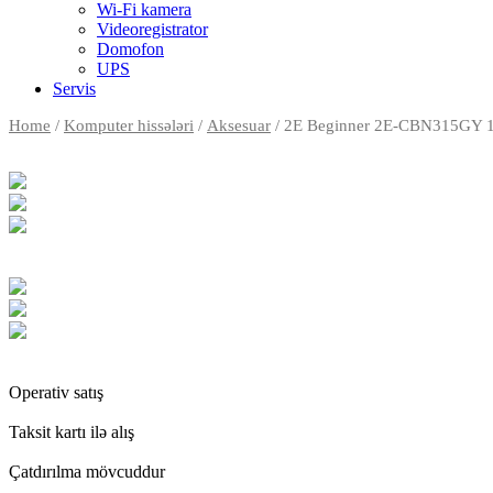
Wi-Fi kamera
Videoregistrator
Domofon
UPS
Servis
Home
/
Komputer hissələri
/
Aksesuar
/ 2E Beginner 2E-CBN315GY 16
Operativ satış
Taksit kartı ilə alış
Çatdırılma mövcuddur