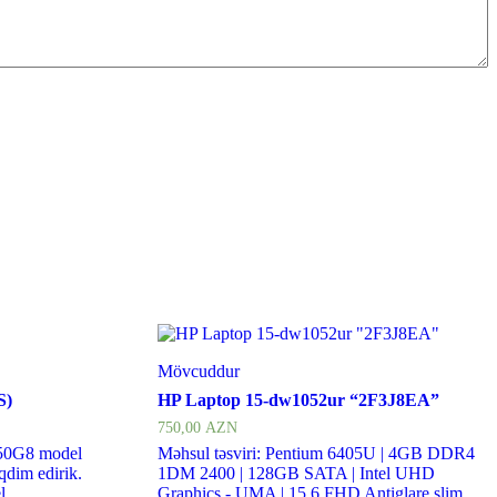
Mövcuddur
S)
HP Laptop 15-dw1052ur “2F3J8EA”
750,00
AZN
250G8 model
Məhsul təsviri: Pentium 6405U | 4GB DDR4
qdim edirik.
1DM 2400 | 128GB SATA | Intel UHD
 ...
Graphics - UMA | 15.6 FHD Antiglare slim ...