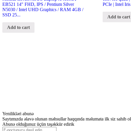
EB521 14″ FHD, IPS / Pentium Silver
PCIe | Intel Ir
N5030 / Intel UHD Graphics / RAM 4GB /
SSD 25...
Add to cart
Add to cart
Yenilikləri abunə
Saytımızda əlavə olunan məhsullar haqqında məlumata ilk siz sahib o
Abunə olduğunuz üçün təşəkkür edirik