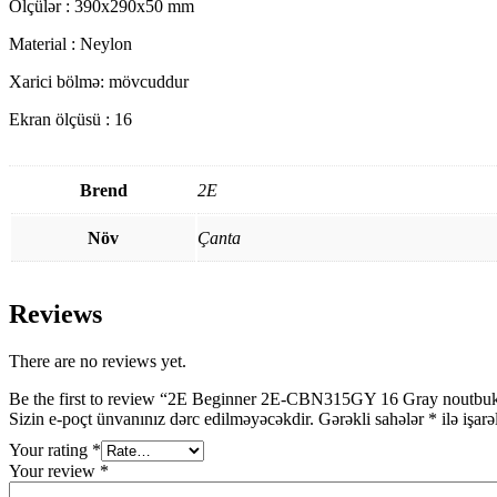
Ölçülər : 390х290х50 mm
Material : Neylon
Xarici bölmə: mövcuddur
Ekran ölçüsü : 16
Brend
2E
Növ
Çanta
Reviews
There are no reviews yet.
Be the first to review “2E Beginner 2E-CBN315GY 16 Gray noutbuk
Sizin e-poçt ünvanınız dərc edilməyəcəkdir.
Gərəkli sahələr
*
ilə işar
Your rating
*
Your review
*