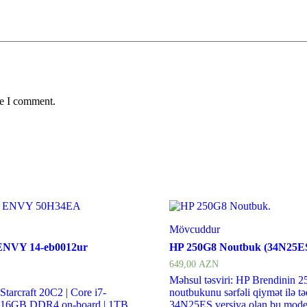
me I comment.
Mövcuddur
ENVY 14-eb0012ur
HP 250G8 Noutbuk (34N25E
649,00
AZN
Məhsul təsviri: HP Brendinin 
 Starcraft 20C2 | Core i7-
noutbukunu sərfəli qiymət ilə tə
| 16GB DDR4 on-board | 1TB
34N25ES versiya olan bu model