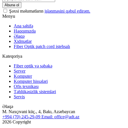
Şəxsi məlumatların
işlənməsini qəbul edirəm.
Menyu
Ana səhifə
Haqqımızda
Əlaqə
Xidmətlər
Fiber Optik patch cord istehsalı
Kateqoriya
Fiber optik və şəbəkə
Server
Komputer
Komputer hissələri
Ofis texnikası
Təhlükəsizlik sistemləri
Servis
Əlaqə
M. Naxçıvani küç., 4, Bakı, Azərbaycan
+994 (70) 245-29-09
Email: office@adt.az
2026 Copyright