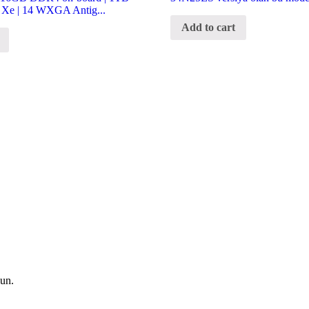
is Xe | 14 WXGA Antig...
Add to cart
lun.