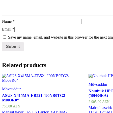
Name
*
Email
*
Save my name, email, and website in this browser for the next ti
Related products
Mövcuddur
Mövcuddur
Noutbuk HP 
ASUS X415MA-EB521 “90NB0TG2-
(50H34EA)
M003R0”
2.905,00
AZN
763,00
AZN
Məhsul təsviri:
Məhsul təsviri: ASUS Laptop X415MA-
11370H quad 