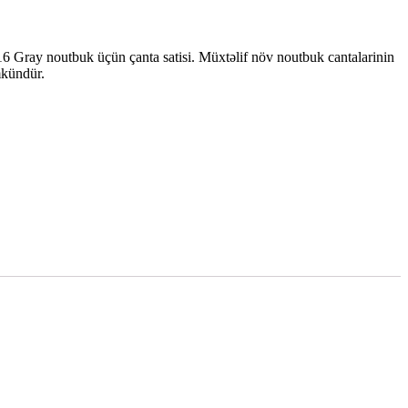
ray noutbuk üçün çanta satisi. Müxtəlif növ noutbuk cantalarinin
mkündür.