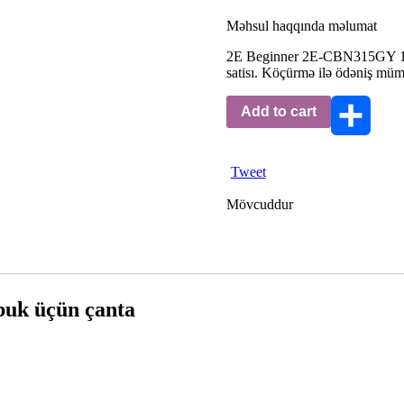
Məhsul haqqında məlumat
2E Beginner 2E-CBN315GY 16 G
satisı. Köçürmə ilə ödəniş mü
Add to cart
Share
Tweet
Mövcuddur
uk üçün çanta