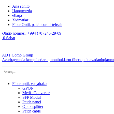
Ana səhifə
Haqqımızda
Əlaqə
Xidmətlər
Fiber Optik patch cord istehsalı
Əlaqə nömrəsi:
+994 (70) 245-29-09
0
Səbət
ADT Comp Group
Azərbaycanda kompüterlərin, noutbukların fiber optik avadanlıqlarının
Fiber optik və şəbəkə
GPON
Media Converter
SFP Modul
Patch panel
Optik splitter
Patch cable