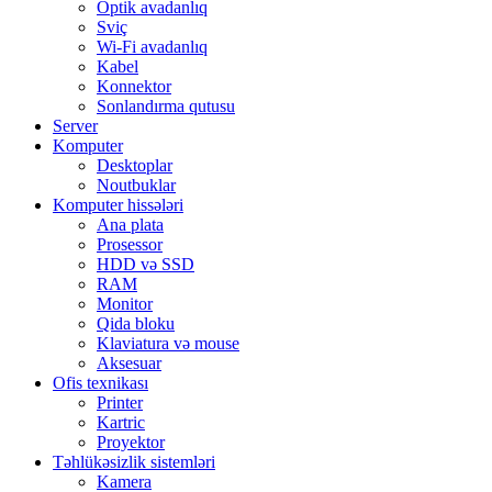
Optik avadanlıq
Sviç
Wi-Fi avadanlıq
Kabel
Konnektor
Sonlandırma qutusu
Server
Komputer
Desktoplar
Noutbuklar
Komputer hissələri
Ana plata
Prosessor
HDD və SSD
RAM
Monitor
Qida bloku
Klaviatura və mouse
Aksesuar
Ofis texnikası
Printer
Kartric
Proyektor
Təhlükəsizlik sistemləri
Kamera