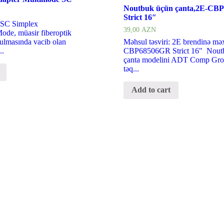
Noutbuk üçün çanta,2E-CB
Strict 16″
: SC Simplex
39,00
AZN
ode, müasir fiberoptik
rulmasında vacib olan
Məhsul təsviri: 2E brendinə mə
..
CBP68506GR Strict 16" Nout
çanta modelini ADT Comp Grou
təq...
Add to cart