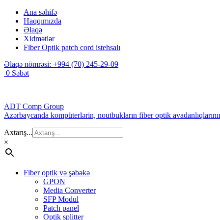
Ana səhifə
Haqqımızda
Əlaqə
Xidmətlər
Fiber Optik patch cord istehsalı
Əlaqə nömrəsi:
+994 (70) 245-29-09
0
Səbət
ADT Comp Group
Azərbaycanda kompüterlərin, noutbukların fiber optik avadanlıqlarının
Axtarış...
×
Fiber optik və şəbəkə
GPON
Media Converter
SFP Modul
Patch panel
Optik splitter