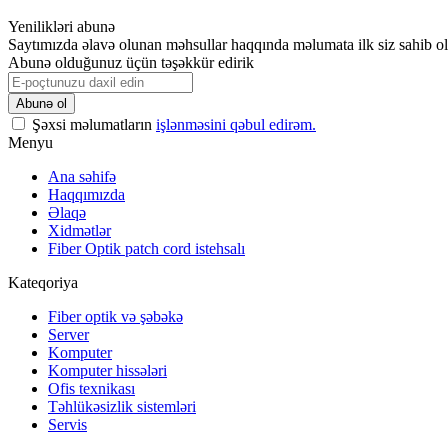
Yenilikləri abunə
Saytımızda əlavə olunan məhsullar haqqında məlumata ilk siz sahib o
Abunə olduğunuz üçün təşəkkür edirik
Şəxsi məlumatların
işlənməsini qəbul edirəm.
Menyu
Ana səhifə
Haqqımızda
Əlaqə
Xidmətlər
Fiber Optik patch cord istehsalı
Kateqoriya
Fiber optik və şəbəkə
Server
Komputer
Komputer hissələri
Ofis texnikası
Təhlükəsizlik sistemləri
Servis