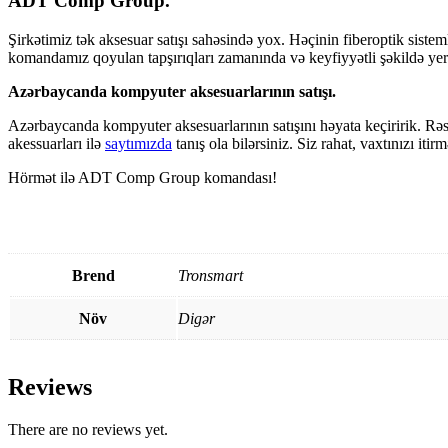
ADT Comp Group.
Şirkətimiz tək aksesuar satışı sahəsində yox. Həçinin fiberoptik sisteml
komandamız qoyulan tapşırıqları zamanında və keyfiyyətli şəkildə yer
Azərbaycanda kompyuter aksesuarlarının satışı.
Azərbaycanda kompyuter aksesuarlarının satışını həyata keçiririk. Rəsm
akessuarları ilə
saytımızda
tanış ola bilərsiniz. Siz rahat, vaxtınızı it
Hörmət ilə ADT Comp Group komandası!
Brend
Tronsmart
Növ
Digər
Reviews
There are no reviews yet.