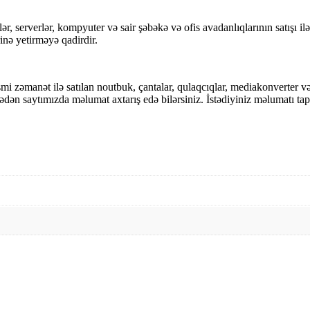
ər, serverlər, kompyuter və sair şəbəkə və ofis avadanlıqlarının satışı il
inə yetirməyə qadirdir.
i zəmanət ilə satılan noutbuk, çantalar, qulaqcıqlar, mediakonverter və
irmədən saytımızda məlumat axtarış edə bilərsiniz. İstədiyiniz məlumatı t