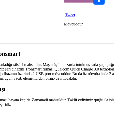
Share
Tweet
Mövcuddur
ronsmart
rladığı xüsüsi məhsuldur. Maşın üçün nəzərdə tutulmuş sadə şarj qurğula
miz şarj cihazını Tronsmart firması Qualcom Quick Charge 3.0 texnolog
ihazının üzərində 2 USB port mövcuddur. Bu da öz növnbəsində 2 avada
z üçün vacib elemenlərdən birinə cevriləcəkdir.
ışı
ması həyata keçirir. Zəmanətli məhsuldur. Təklif etdiyimiz qurğu ilə i
çiririk.