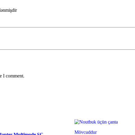
ələnmişdir
me I comment.
Mövcuddur
Adapter Multimode SC