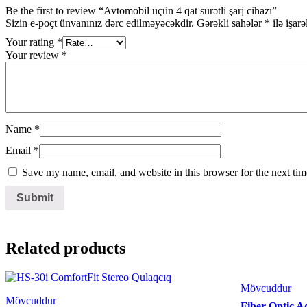
Be the first to review “Avtomobil üçün 4 qat sürətli şarj cihazı”
Sizin e-poçt ünvanınız dərc edilməyəcəkdir.
Gərəkli sahələr
*
ilə işar
Your rating
*
Your review
*
Name
*
Email
*
Save my name, email, and website in this browser for the next ti
Related products
Mövcuddur
Mövcuddur
Fiber Optic 