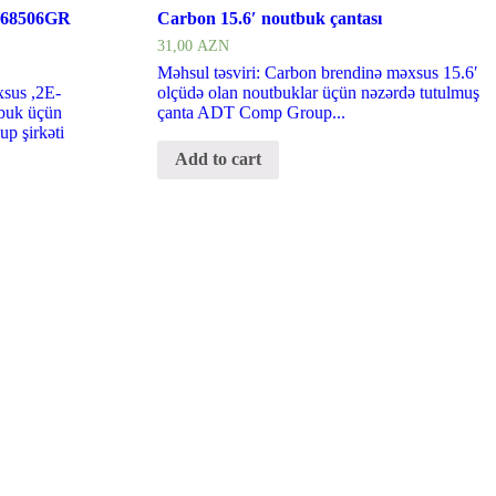
P68506GR
Carbon 15.6′ noutbuk çantası
31,00
AZN
Məhsul təsviri: Carbon brendinə məxsus 15.6′
xsus ,2E-
olçüdə olan noutbuklar üçün nəzərdə tutulmuş
buk üçün
çanta ADT Comp Group...
p şirkəti
Add to cart