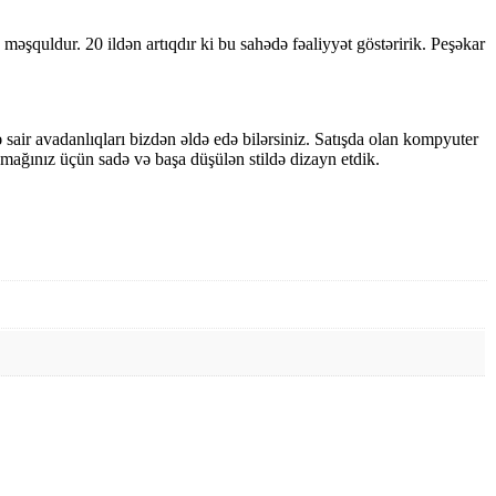
ə məşquldur. 20 ildən artıqdır ki bu sahədə fəaliyyət göstəririk. Peşəkar
 sair avadanlıqları bizdən əldə edə bilərsiniz. Satışda olan kompyuter
apmağınız üçün sadə və başa düşülən stildə dizayn etdik.