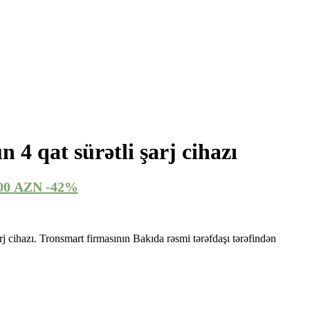
 4 qat sürətli şarj cihazı
00
AZN
-42%
rj cihazı. Tronsmart firmasının Bakıda rəsmi tərəfdaşı tərəfindən