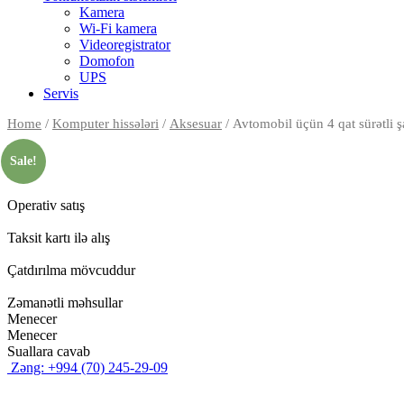
Kamera
Wi-Fi kamera
Videoregistrator
Domofon
UPS
Servis
Home
/
Komputer hissələri
/
Aksesuar
/ Avtomobil üçün 4 qat sürətli şa
Sale!
Operativ satış
Taksit kartı ilə alış
Çatdırılma mövcuddur
Zəmanətli məhsullar
Menecer
Menecer
Suallara cavab
Zəng: +994 (70) 245-29-09