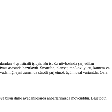
rıdan 4 qat sürətli işləyir. Bu isə öz növbəsində şarj edilən
iyası əsasında hazırlayıb. Smartfon, planşet, mp3 oxuyucu, kamera və
nlığı eyni zamanda sürətli şarj etmək üçün ideal variantdır. Qara
şləyə bilən digər avadanlıqlarda anbarlarımızda mövcuddur. Bluetooth