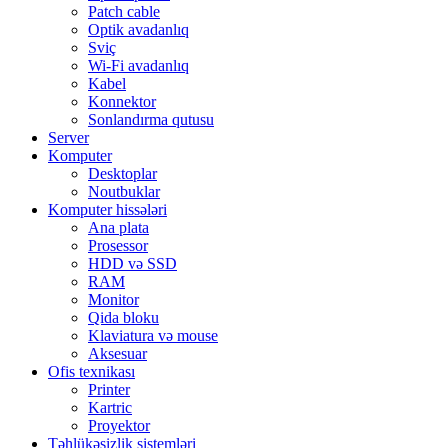
Patch cable
Optik avadanlıq
Sviç
Wi-Fi avadanlıq
Kabel
Konnektor
Sonlandırma qutusu
Server
Komputer
Desktoplar
Noutbuklar
Komputer hissələri
Ana plata
Prosessor
HDD və SSD
RAM
Monitor
Qida bloku
Klaviatura və mouse
Aksesuar
Ofis texnikası
Printer
Kartric
Proyektor
Təhlükəsizlik sistemləri