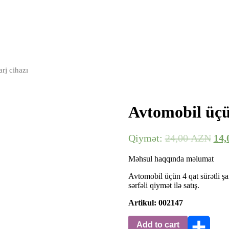
rj cihazı
Avtomobil üçün
Qiymət:
24,00
AZN
14,
Məhsul haqqında məlumat
Avtomobil üçün 4 qat sürətli şa
sərfəli qiymət ilə satış.
Artikul: 002147
Add to cart