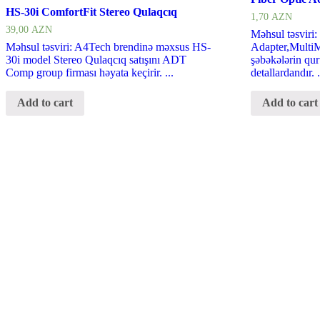
HS-30i ComfortFit Stereo Qulaqcıq
1,70
AZN
39,00
AZN
Məhsul təsviri
Məhsul təsviri: A4Tech brendinə məxsus HS-
Adapter,MultiM
30i model Stereo Qulaqcıq satışını ADT
şəbəkələrin qu
Comp group firması həyata keçirir. ...
detallardandır. .
Add to cart
Add to cart