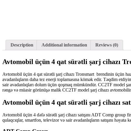
Description
Additional information
Reviews (0)
Avtomobil üçün 4 qat sürətli şarj cihazı T
Avtomobil üçün 4 qat sürətli şarj cihazı Tronsmart brendinin üçün hazı
avadanlıqların daha tez enerji toplamasına kömək edir. Təqdim etdiyi
sair avadanlıqları dolum üçün qoşmaq mümkündür. CC2TF model şarj c
rəngə və müasir görünüşə malik CC2TF model şarj cihazı avtomobilini
Avtomobil üçün 4 qat sürətli şarj cihazı sat
Avtomobil üçün 4 dəfə sürətli şarj cihazı satışını ADT Comp group fir
qulaqcıqlar, smartfon, televizor və sair avadanlıqların satışını həyata ke