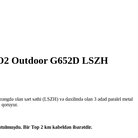
FO2 Outdoor G652D LSZH
əngdə olan sərt səthi (LSZH) və daxilində olan 3 ədəd paralel metal
n qoruyur.
tulmuşdu. Bir Top 2 km kabeldən ibarətdir.