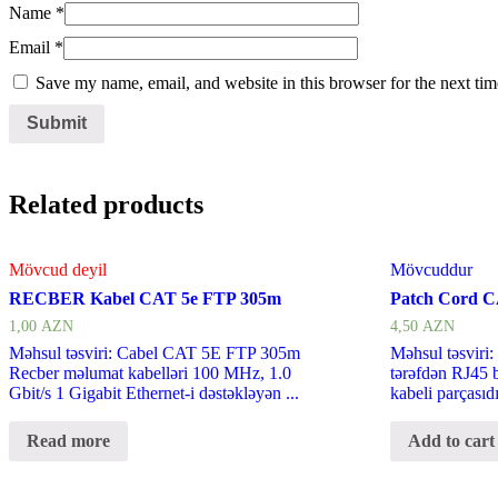
Name
*
Email
*
Save my name, email, and website in this browser for the next ti
Related products
Mövcud deyil
Mövcuddur
RECBER Kabel CAT 5e FTP 305m
Patch Cord C
1,00
AZN
4,50
AZN
Məhsul təsviri: Cabel CAT 5E FTP 305m
Məhsul təsviri:
Recber məlumat kabelləri 100 MHz, 1.0
tərəfdən RJ45 b
Gbit/s 1 Gigabit Ethernet-i dəstəkləyən ...
kabeli parçasıd
Read more
Add to cart