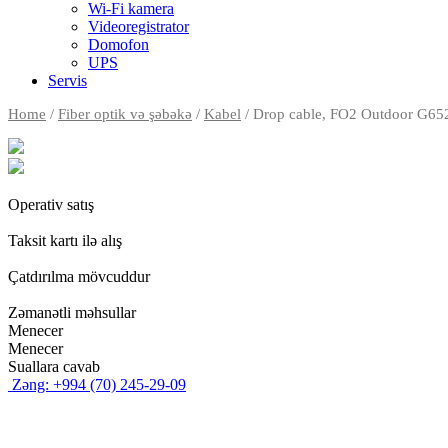
Wi-Fi kamera
Videoregistrator
Domofon
UPS
Servis
Home
/
Fiber optik və şəbəkə
/
Kabel
/ Drop cable, FO2 Outdoor G6
Operativ satış
Taksit kartı ilə alış
Çatdırılma mövcuddur
Zəmanətli məhsullar
Menecer
Menecer
Suallara cavab
Zəng: +994 (70) 245-29-09