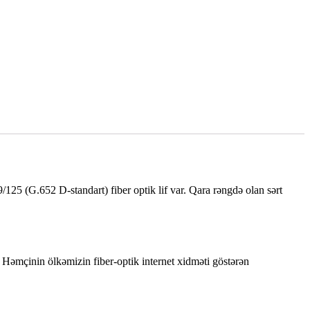
9/125 (G.652 D-standart) fiber optik lif var. Qara rəngdə olan sərt
 Həmçinin ölkəmizin fiber-optik internet xidməti göstərən