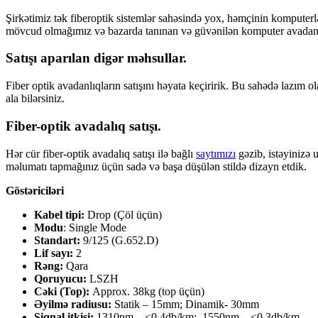
Şirkətimiz tək fiberoptik sistemlər sahəsində yox, həmçinin komputerlər,
mövcud olmağımız və bazarda tanınan və güvənilən komputer avadanlıqlar
Satışı aparılan digər məhsullar.
Fiber optik avadanlıqların satışını həyata keçiririk. Bu sahədə lazım ol
ala bilərsiniz.
Fiber-optik avadalıq satışı.
Hər cür fiber-optik avadalıq satışı ilə bağlı
saytımızı
gəzib, istəyinizə 
məlumatı tapmağınız üçün sadə və başa düşülən stildə dizayn etdik.
Göstəriciləri
Kabel tipi:
Drop (Çöl üçün)
Modu
: Single Mode
Standart:
9/125 (G.652.D)
Lif sayı:
2
Rəng:
Qara
Qoruyucu:
LSZH
Cəki (Top):
Approx. 38kg (top üçün)
Əyilmə radiusu:
Statik – 15mm; Dinamik- 30mm
Siqnal itkisi:
1310nm – ≤0.4db/km; 1550nm – ≤0.3db/km