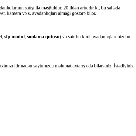
anlıqlarının satışı ilə məşğuldur. 20 ildən artıqdır ki, bu sahədə
r, kamera və s. avadanlıqları almağı göstərə bilər.
l
,
sfp modul
,
sonlama qutusu
) və sair bu kimi avadanlıqları bizdən
xtınızı itirmədən saytımızda məlumat axtarış edə bilərsiniz. İstədiyiniz