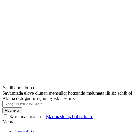
Yenilikləri abunə
Saytımızda əlavə olunan məhsullar haqqında məlumata ilk siz sahib o
Abunə olduğunuz üçün təşəkkür edirik
Şəxsi məlumatların
işlənməsini qəbul edirəm.
Menyu
Ana səhifə