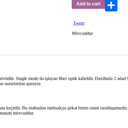
Add to cart
Share
Tweet
Mövcuddur
l növüdür. Single mode ilə işləyən fiber optik kabeldir. Daxilində 2 ədəd 
ar təəsirlərdən qoruyur.
keçirilir. Bu məhsulun istehsalçısı şirkət bizim rəsmi tərəfdaşımızdır.
 zəmanəti mövcuddur.