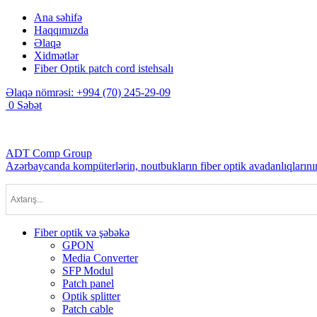
Ana səhifə
Haqqımızda
Əlaqə
Xidmətlər
Fiber Optik patch cord istehsalı
Əlaqə nömrəsi:
+994 (70) 245-29-09
0
Səbət
ADT Comp Group
Azərbaycanda kompüterlərin, noutbukların fiber optik avadanlıqlarının
Fiber optik və şəbəkə
GPON
Media Converter
SFP Modul
Patch panel
Optik splitter
Patch cable