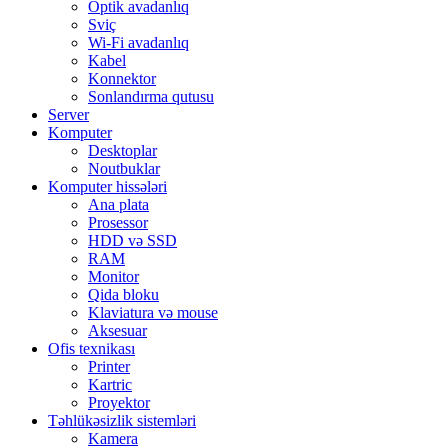
Optik avadanlıq
Sviç
Wi-Fi avadanlıq
Kabel
Konnektor
Sonlandırma qutusu
Server
Komputer
Desktoplar
Noutbuklar
Komputer hissələri
Ana plata
Prosessor
HDD və SSD
RAM
Monitor
Qida bloku
Klaviatura və mouse
Aksesuar
Ofis texnikası
Printer
Kartric
Proyektor
Təhlükəsizlik sistemləri
Kamera