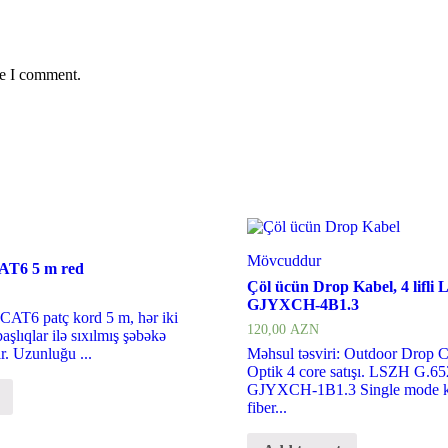
me I comment.
Mövcuddur
AT6 5 m red
Çöl ücün Drop Kabel, 4 lifl
GJYXCH-4B1.3
 CAT6 patç kord 5 m, hər iki
120,00
AZN
aşlıqlar ilə sıxılmış şəbəkə
ır. Uzunluğu ...
Məhsul təsviri: Outdoor Drop C
Optik 4 core satışı. LSZH G.6
GJYXCH-1B1.3 Single mode ka
fiber...