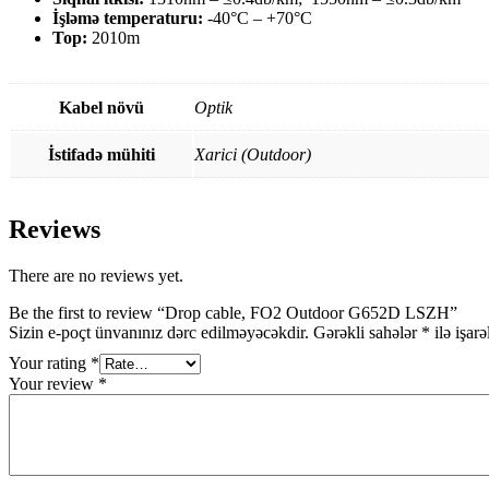
İşləmə temperaturu:
-40°C – +70°C
Top:
2010m
Kabel növü
Optik
İstifadə mühiti
Xarici (Outdoor)
Reviews
There are no reviews yet.
Be the first to review “Drop cable, FO2 Outdoor G652D LSZH”
Sizin e-poçt ünvanınız dərc edilməyəcəkdir.
Gərəkli sahələr
*
ilə işar
Your rating
*
Your review
*