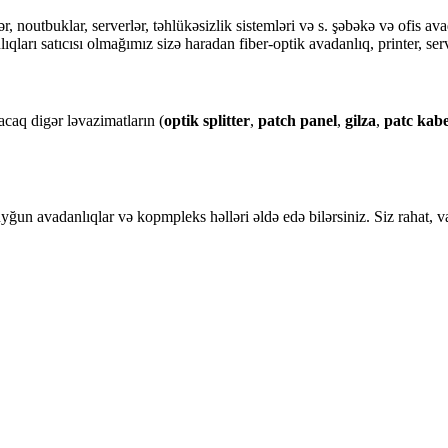
 noutbuklar, serverlər, təhlükəsizlik sistemləri və s. şəbəkə və ofis avad
ı satıcısı olmağımız sizə haradan fiber-optik avadanlıq, printer, serve
acaq digər ləvazimatların (
optik splitter
,
patch panel
,
gilza
,
patc kabe
uyğun avadanlıqlar və kopmpleks həlləri əldə edə bilərsiniz. Siz rahat, va