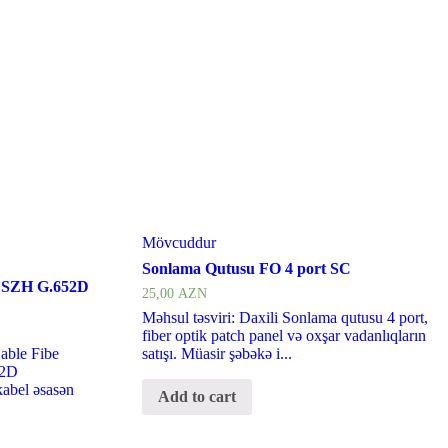
Mövcuddur
Sonlama Qutusu FO 4 port SC
i LSZH G.652D
25,00
AZN
Məhsul təsviri: Daxili Sonlama qutusu 4 port,
fiber optik patch panel və oxşar vadanlıqların
able Fibe
satışı. Müasir şəbəkə i...
52D
bel əsasən
Add to cart