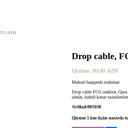
52D LSZH
Drop cable, 
Qiymət:
99,00
AZN
Məhsul haqqında məlumat
Drop cable FO2 outdoor, Qara r
simlər, kabeli kənar təəsirlərdə
Artikul:001038
Qiymət 1 km üçün nəzərdə tu