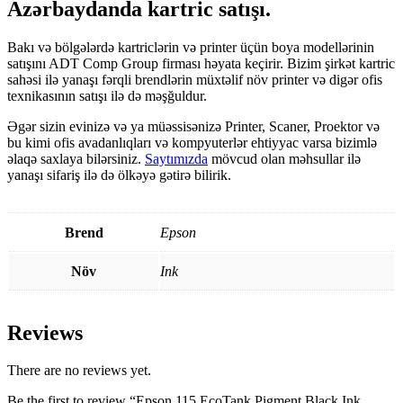
Azərbaydanda kartric satışı.
Bakı və bölgələrdə kartriclərin və printer üçün boya modellərinin
satışını ADT Comp Group firması həyata keçirir. Bizim şirkət kartric
sahəsi ilə yanaşı fərqli brendlərin müxtəlif növ printer və digər ofis
texnikasının satışı ilə də məşğuldur.
Əgər sizin evinizə və ya müəssisənizə Printer, Scaner, Proektor və
bu kimi ofis avadanlıqları və kompyuterlər ehtiyyac varsa bizimlə
əlaqə saxlaya bilərsiniz.
Saytımızda
mövcud olan məhsullar ilə
yanaşı sifariş ilə də ölkəyə gətirə bilirik.
Brend
Epson
Növ
Ink
Reviews
There are no reviews yet.
Be the first to review “Epson 115 EcoTank Pigment Black Ink