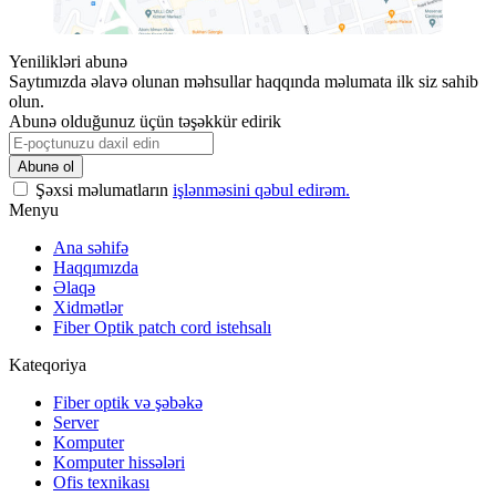
Yenilikləri abunə
Saytımızda əlavə olunan məhsullar haqqında məlumata ilk siz sahib
olun.
Abunə olduğunuz üçün təşəkkür edirik
Şəxsi məlumatların
işlənməsini qəbul edirəm.
Menyu
Ana səhifə
Haqqımızda
Əlaqə
Xidmətlər
Fiber Optik patch cord istehsalı
Kateqoriya
Fiber optik və şəbəkə
Server
Komputer
Komputer hissələri
Ofis texnikası