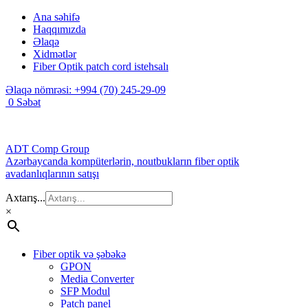
Ana səhifə
Haqqımızda
Əlaqə
Xidmətlər
Fiber Optik patch cord istehsalı
Əlaqə nömrəsi:
+994 (70) 245-29-09
0
Səbət
ADT Comp Group
Azərbaycanda kompüterlərin, noutbukların fiber optik
avadanlıqlarının satışı
Axtarış...
×
Fiber optik və şəbəkə
GPON
Media Converter
SFP Modul
Patch panel