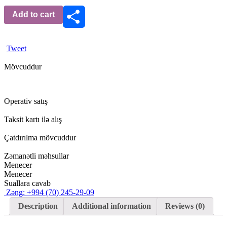
Add to cart
Share
Tweet
Mövcuddur
Operativ satış
Taksit kartı ilə alış
Çatdırılma mövcuddur
Zəmanətli məhsullar
Menecer
Menecer
Suallara cavab
Zəng: +994 (70) 245-29-09
Description
Additional information
Reviews (0)