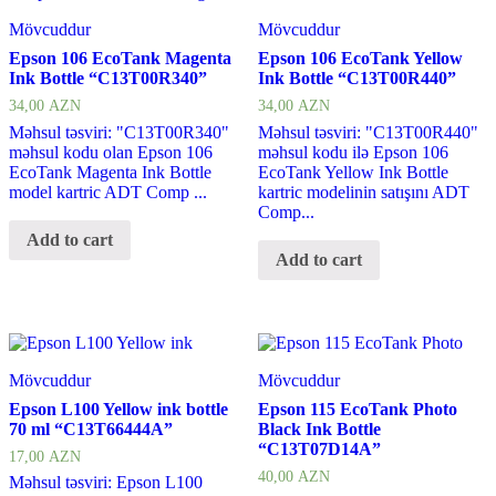
Mövcuddur
Mövcuddur
Epson 106 EcoTank Magenta
Epson 106 EcoTank Yellow
Ink Bottle “C13T00R340”
Ink Bottle “C13T00R440”
34,00
AZN
34,00
AZN
Məhsul təsviri: "C13T00R340"
Məhsul təsviri: "C13T00R440"
məhsul kodu olan Epson 106
məhsul kodu ilə Epson 106
EcoTank Magenta Ink Bottle
EcoTank Yellow Ink Bottle
model kartric ADT Comp ...
kartric modelinin satışını ADT
Comp...
Add to cart
Add to cart
Mövcuddur
Mövcuddur
Epson L100 Yellow ink bottle
Epson 115 EcoTank Photo
70 ml “C13T66444A”
Black Ink Bottle
“C13T07D14A”
17,00
AZN
40,00
AZN
Məhsul təsviri: Epson L100