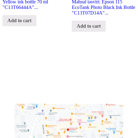
Yellow ink bottle 70 ml
Məhsul təsviri: Epson 115
"C13T66444A"...
EcoTank Photo Black Ink Bottle
"C13T07D14A"...
Add to cart
Add to cart