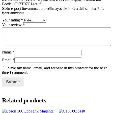
Bottle “C13T07C14A””
Sizin e-poçt ünvanınız dərc edilməyəcəkdir.
Gərəkli sahələr
*
ilə
işarələnmişdir
Your rating
*
Your review
*
Name
*
Email
*
Save my name, email, and website in this browser for the next
time I comment.
Related products