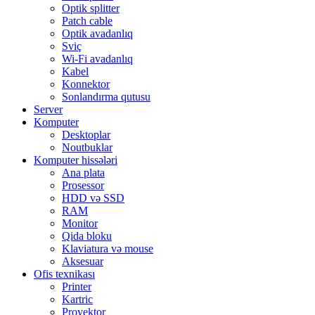
Optik splitter
Patch cable
Optik avadanlıq
Sviç
Wi-Fi avadanlıq
Kabel
Konnektor
Sonlandırma qutusu
Server
Komputer
Desktoplar
Noutbuklar
Komputer hissələri
Ana plata
Prosessor
HDD və SSD
RAM
Monitor
Qida bloku
Klaviatura və mouse
Aksesuar
Ofis texnikası
Printer
Kartric
Proyektor