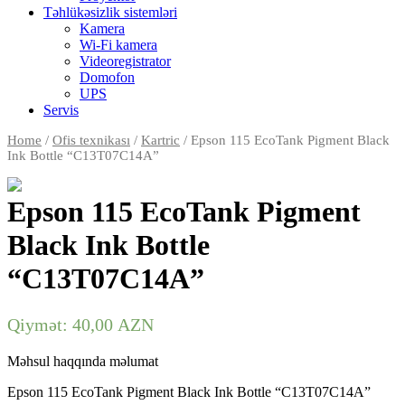
Təhlükəsizlik sistemləri
Kamera
Wi-Fi kamera
Videoregistrator
Domofon
UPS
Servis
Home
/
Ofis texnikası
/
Kartric
/ Epson 115 EcoTank Pigment Black
Ink Bottle “C13T07C14A”
Epson 115 EcoTank Pigment
Black Ink Bottle
“C13T07C14A”
Qiymət:
40,00
AZN
Məhsul haqqında məlumat
Epson 115 EcoTank Pigment Black Ink Bottle “C13T07C14A”