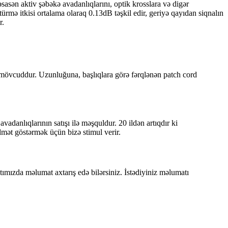
əsasən aktiv şəbəkə avadanlıqlarını, optik krosslara və digər
ürmə itkisi ortalama olaraq 0.13dB təşkil edir, geriyə qayıdan siqnalın
r.
i mövcuddur. Uzunluğuna, başlıqlara görə fərqlənən patch cord
vadanlıqlarının satışı ilə məşquldur. 20 ildən artıqdır ki
idmət göstərmək üçün bizə stimul verir.
ytımızda məlumat axtarış edə bilərsiniz. İstədiyiniz məlumatı