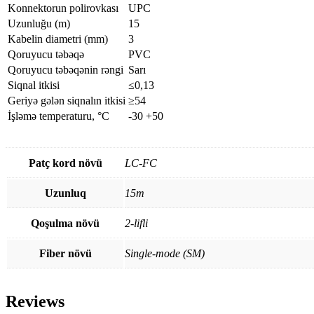
Konnektorun polirovkası
UPC
Uzunluğu (m)
15
Kabelin diametri (mm)
3
Qoruyucu təbəqə
PVC
Qoruyucu təbəqənin rəngi
Sarı
Siqnal itkisi
≤0,13
Geriyə gələn siqnalın itkisi
≥54
İşləmə temperaturu, °C
-30 +50
Patç kord növü
LC-FC
Uzunluq
15m
Qoşulma növü
2-lifli
Fiber növü
Single-mode (SM)
Reviews