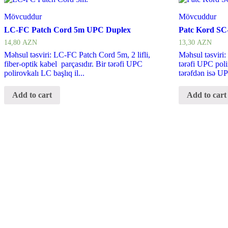
Mövcuddur
Mövcuddur
LC-FC Patch Cord 5m UPC Duplex
Patc Kord SC-
14,80
AZN
13,30
AZN
Məhsul təsviri: LC-FC Patch Cord 5m, 2 lifli,
Məhsul təsviri
fiber-optik kabel parçasıdır. Bir tərəfi UPC
tərəfi UPC poli
polirovkalı LC başlıq il...
tərəfdən isə UP
Add to cart
Add to cart