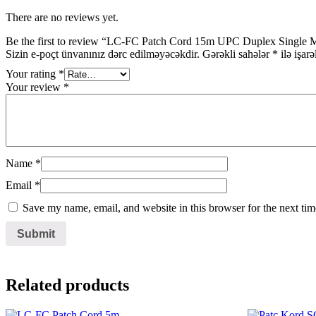
There are no reviews yet.
Be the first to review “LC-FC Patch Cord 15m UPC Duplex Single
Sizin e-poçt ünvanınız dərc edilməyəcəkdir.
Gərəkli sahələr
*
ilə işar
Your rating
*
Your review
*
Name
*
Email
*
Save my name, email, and website in this browser for the next ti
Related products