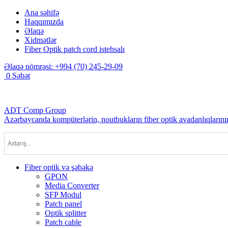
Ana səhifə
Haqqımızda
Əlaqə
Xidmətlər
Fiber Optik patch cord istehsalı
Əlaqə nömrəsi:
+994 (70) 245-29-09
0
Səbət
ADT Comp Group
Azərbaycanda kompüterlərin, noutbukların fiber optik avadanlıqlarının
Fiber optik və şəbəkə
GPON
Media Converter
SFP Modul
Patch panel
Optik splitter
Patch cable