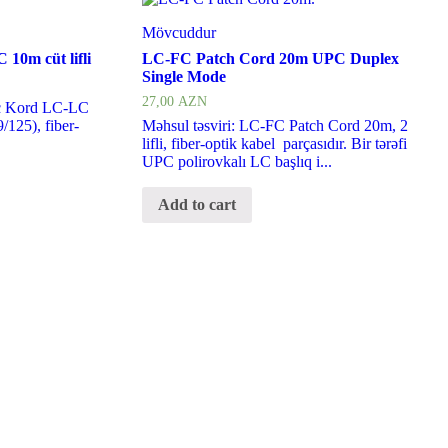
Mövcuddur
10m cüt lifli
LC-FC Patch Cord 20m UPC Duplex
Single Mode
27,00
AZN
atc Kord LC-LC
/125), fiber-
Məhsul təsviri: LC-FC Patch Cord 20m, 2
lifli, fiber-optik kabel parçasıdır. Bir tərəfi
UPC polirovkalı LC başlıq i...
Add to cart