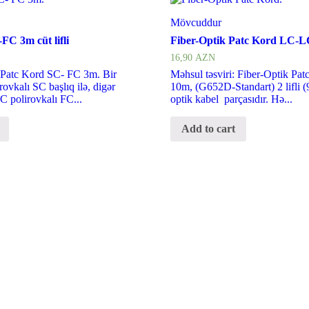
Mövcuddur
FC 3m cüt lifli
Fiber-Optik Patc Kord LC-LC 
16,90
AZN
: Patc Kord SC- FC 3m. Bir
Məhsul təsviri: Fiber-Optik P
rovkalı SC başlıq ilə, digər
10m, (G652D-Standart) 2 lifli (9
C polirovkalı FC...
optik kabel parçasıdır. Hə...
Add to cart