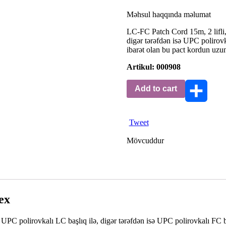
Məhsul haqqında məlumat
LC-FC Patch Cord 15m, 2 lifli, 
digər tərəfdən isə UPC polirovk
ibarət olan bu pact kordun uzunl
Artikul: 000908
Add to cart
Share
Tweet
Mövcuddur
ex
i UPC polirovkalı LC başlıq ilə, digər tərəfdən isə UPC polirovkalı FC ba