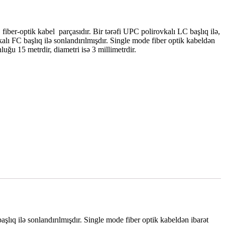
fiber-optik kabel parçasıdır. Bir tərəfi UPC polirovkalı LC başlıq ilə,
alı FC başlıq ilə sonlandırılmışdır. Single mode fiber optik kabeldən
uğu 15 metrdir, diametri isə 3 millimetrdir.
şlıq ilə sonlandırılmışdır. Single mode fiber optik kabeldən ibarət