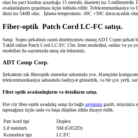
olan bu pact kordun uzunluğu 15 metrdir, diametri isə 3 millimetrdir. D
avadanlıqların qoşulması üçün istifadə edilir. Telekommunikasiya və IT
itkisi isə 54dB olur. İşləmə temperaturu -30C +50C dərəcəyədək olur 
Fiber-optik Patch Cord LC-FC satışı.
Satışı Sopto şirkətinin rəsmi distribyutoru olaraq ADT Copm şirkəti hə
Təklif edilən Patch Cord LC-FC 15m 3mm modeilini, online və ya yerin
modelləri ilə saytımızda tanış ola bilərsiniz.
ADT Comp Corp.
Şirkətimiz tək fiberoptik sistemlər sahəsində yox. Həmçinin kompyuterlər
telekommunikasiya sahəsində fəaliyyət göstəririk, və bir çox yerli, xar
Fiber optik avadanlıqların və detalların satışı
.
Hər cür fiber-optik avadalıq satışı ilə bağlı
saytımızı
gəzib, istəyinizə 
tapmağınız üçün sadə və başa düşülən stildə dizayn etdik.
Patc kord tipi
Duplex
Lif standartı
SM (G652D)
Konnektor tipi
LC/FC