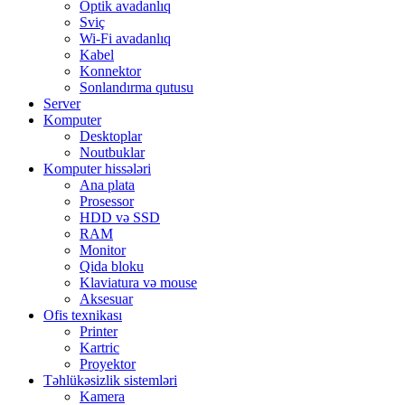
Optik avadanlıq
Sviç
Wi-Fi avadanlıq
Kabel
Konnektor
Sonlandırma qutusu
Server
Komputer
Desktoplar
Noutbuklar
Komputer hissələri
Ana plata
Prosessor
HDD və SSD
RAM
Monitor
Qida bloku
Klaviatura və mouse
Aksesuar
Ofis texnikası
Printer
Kartric
Proyektor
Təhlükəsizlik sistemləri
Kamera