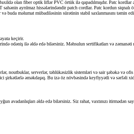
axildə olan fiber optik liflər PVC örtük ilə qapadılmışdır. Patc kordlar 
 sahənin ayrılmaz hissələrindəndir patch cordlar. Patc kordun siqnalı öt
və buda məlumat mübadiləsinin sürətinin stabil saxlanmasını təmin edi
yata keçirir.
də odəniş ilə əldə edə bilərsiniz. Məhsulun sertifikatları və zəmanət
, noutbuklar, serverlər, təhlükəsizlik sistemləri və sair şəbəkə və ofis a
ici şirkətlərlə əməkdaşıq. Bu izə öz növbəsində keyfiyyətli və sərfəli x
uyğun avadanlıqları əldə edə bilərsiniz. Siz rahat, vaxtınızı itirmədən sa