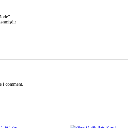
 Mode”
ələnmişdir
me I comment.