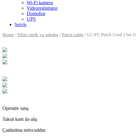
Wi-Fi kamera
Videoregistrator
Domofon
UPS
Servis
Home
/
Fiber optik və şəbəkə
/
Patch cable
/ LC-FC Patch Cord 15m 
Operativ satış
Taksit kartı ilə alış
Çatdırılma mövcuddur